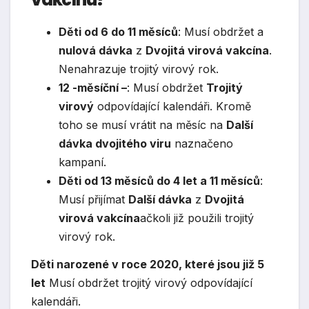
Děti od 6 do 11 měsíců
: Musí obdržet a
nulová dávka
z
Dvojitá virová vakcína
.
Nenahrazuje trojitý virový rok.
12 -měsíční –
: Musí obdržet
Trojitý
virový
odpovídající kalendáři. Kromě
toho se musí vrátit na měsíc na
Další
dávka dvojitého viru
naznačeno
kampaní.
Děti od 13 měsíců do 4 let a 11 měsíců
:
Musí přijímat
Další dávka
z
Dvojitá
virová vakcína
ačkoli již použili trojitý
virový rok.
Děti narozené v roce 2020, které jsou již 5
let
Musí obdržet trojitý virový odpovídající
kalendáři.