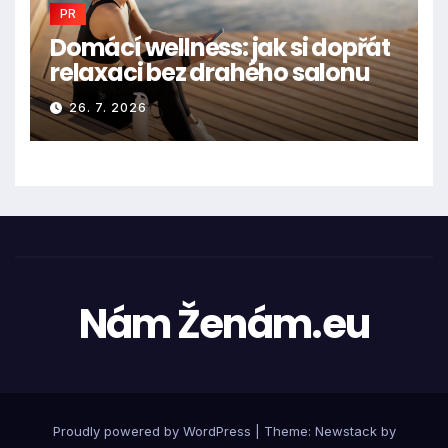
PR
Domácí wellness: jak si dopřát
relaxaci bez drahého salonu
26. 7. 2026
Nám Ženám.eu
Proudly powered by WordPress
|
Theme:
Newstack
by