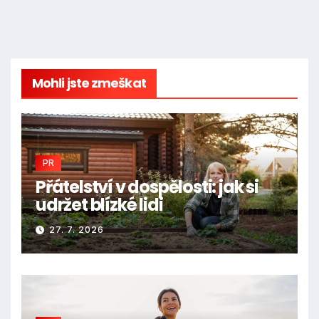
Mohli jste zmeškat
PR
Přátelství v dospělosti: jak si
udržet blízké lidi
27. 7. 2026