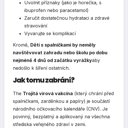
Uvolnit příznaky (jako je horečka, s
ibuprofen nebo paracetamol)
Zaručit dostatečnou hydrataci a zdravé
stravování
Vyvarujte se komplikací
Kromě,
Děti s spalničkami by neměly
navštěvovat zahradu nebo školu po dobu
nejméně 4 dnů od začátku vyrážky
aby
nedošlo k šíření ostatních.
Jak tomu zabrání?
The
Trojitá virová vakcína
(který chrání před
spalničkami, zarděnkou a papíry) je součástí
národního očkovacího kalendáře (CNV). Je
povinný, bezplatný a aplikovaný na všechna
střediska veřejného zdraví v zemi.