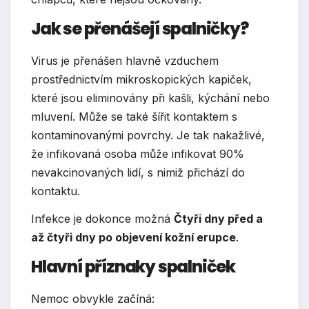
Jak se přenášejí spalničky?
Virus je přenášen hlavně vzduchem
prostřednictvím mikroskopických kapiček,
které jsou eliminovány při kašli, kýchání nebo
mluvení. Může se také šířit kontaktem s
kontaminovanými povrchy. Je tak nakažlivé,
že infikovaná osoba může infikovat 90%
nevakcinovaných lidí, s nimiž přichází do
kontaktu.
Infekce je dokonce možná
Čtyři dny před a
až čtyři dny po objevení kožní erupce
.
Hlavní příznaky spalniček
Nemoc obvykle začíná: