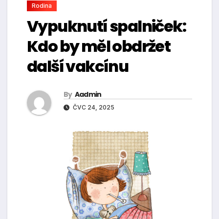
Rodina
Vypuknutí spalniček:
Kdo by měl obdržet
další vakcínu
By
Aadmin
ČVC 24, 2025