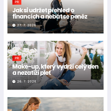
PR
Jak si udržet přehled o
financích a nebát se peněz
27. 7. 2026
PR
Make-up, který vydrží celý den
a nezatíží pleť
26. 7. 2026