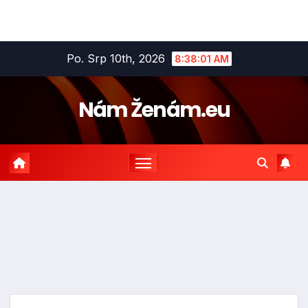
Skip
Po. Srp 10th, 2026
8:38:02 AM
to
content
Nám Ženám.eu