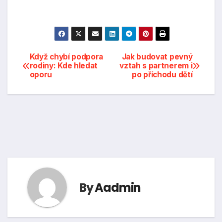
Navigace
Když chybí podpora
Jak budovat pevný
rodiny: Kde hledat
vztah s partnerem i
oporu
po příchodu dětí
pro
příspěvek
By
Aadmin