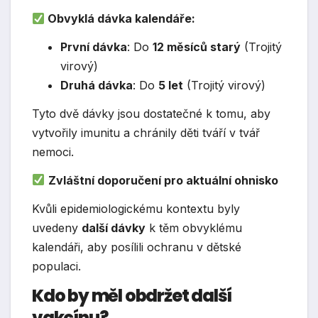
Obvyklá dávka kalendáře:
První dávka
: Do
12 měsíců starý
(Trojitý
virový)
Druhá dávka
: Do
5 let
(Trojitý virový)
Tyto dvě dávky jsou dostatečné k tomu, aby
vytvořily imunitu a chránily děti tváří v tvář
nemoci.
Zvláštní doporučení pro aktuální ohnisko
Kvůli epidemiologickému kontextu byly
uvedeny
další dávky
k těm obvyklému
kalendáři, aby posílili ochranu v dětské
populaci.
Kdo by měl obdržet další
vakcínu?