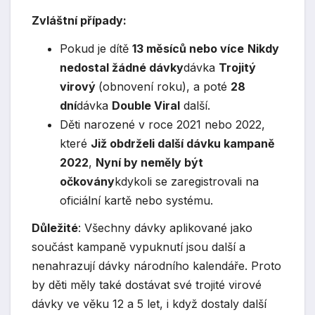
Zvláštní případy:
Pokud je dítě
13 měsíců nebo více
Nikdy
nedostal žádné dávky
dávka
Trojitý
virový
(obnovení roku), a poté
28
dní
dávka
Double Viral
další.
Děti narozené v roce 2021 nebo 2022,
které
Již obdrželi další dávku kampaně
2022
,
Nyní by neměly být
očkovány
kdykoli se zaregistrovali na
oficiální kartě nebo systému.
Důležité
: Všechny dávky aplikované jako
součást kampaně vypuknutí jsou další a
nenahrazují dávky národního kalendáře. Proto
by děti měly také dostávat své trojité virové
dávky ve věku 12 a 5 let, i když dostaly další