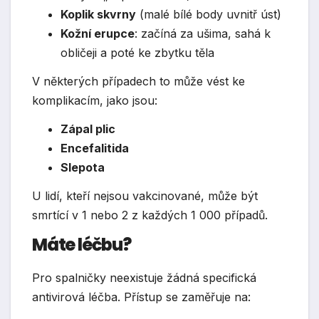
Koplik skvrny
(malé bílé body uvnitř úst)
Kožní erupce
: začíná za ušima, sahá k
obličeji a poté ke zbytku těla
V některých případech to může vést ke
komplikacím, jako jsou:
Zápal plic
Encefalitida
Slepota
U lidí, kteří nejsou vakcinované, může být
smrtící v 1 nebo 2 z každých 1 000 případů.
Máte léčbu?
Pro spalničky neexistuje žádná specifická
antivirová léčba. Přístup se zaměřuje na: