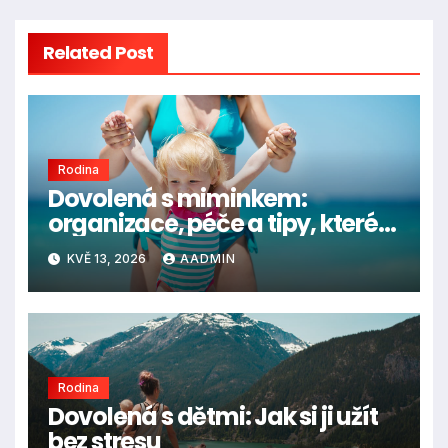
Related Post
Rodina
Dovolená s miminkem:
organizace, péče a tipy, které
rozhodují
KVĚ 13, 2026
AADMIN
Rodina
Dovolená s dětmi: Jak si ji užít
bez stresu