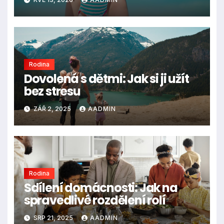
Rodina
Dovolená s dětmi: Jak si ji užít
bez stresu
ZÁŘ 2, 2025
AADMIN
Rodina
Sdílení domácnosti: Jak na
spravedlivé rozdělení rolí
SRP 21, 2025
AADMIN