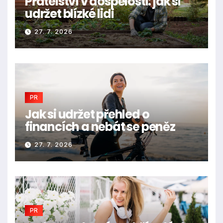
Přátelství v dospělosti: jak si
udržet blízké lidi
27. 7. 2026
PR
Jak si udržet přehled o
financích a nebát se peněz
27. 7. 2026
PR