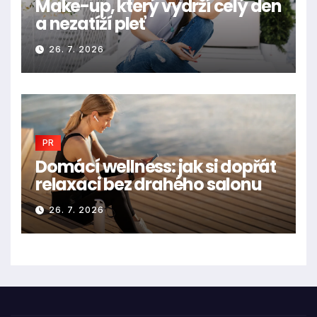
Make-up, který vydrží celý den
a nezatíží pleť
26. 7. 2026
PR
Domácí wellness: jak si dopřát
relaxaci bez drahého salonu
26. 7. 2026