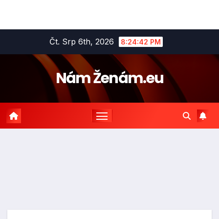
Skip
Čt. Srp 6th, 2026
8:24:43 PM
to
content
Nám Ženám.eu