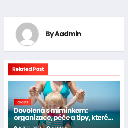
By
Aadmin
Related Post
Rodina
Dovolená s miminkem:
organizace, péče a tipy, které
rozhodují
KVĚ 13, 2026
AADMIN