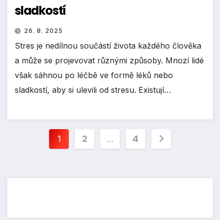
sladkostí
26. 8. 2025
Stres je nedílnou součástí života každého člověka
a může se projevovat různými způsoby. Mnozí lidé
však sáhnou po léčbě ve formě léků nebo
sladkostí, aby si ulevili od stresu. Existují…
Stránkování
1
2
…
4
příspěvků