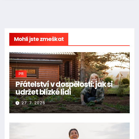
Mohli jste zmeškat
PR
Přátelství v dospělosti: jak si
udržet blízké lidi
27. 7. 2026