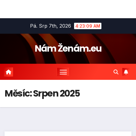
Skip
Pá. Srp 7th, 2026
4:23:10 AM
to
content
Nám Ženám.eu
Měsíc:
Srpen 2025