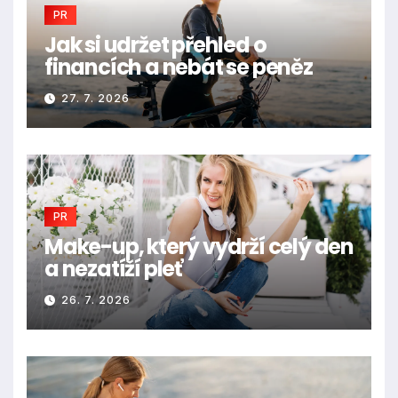
PR
Jak si udržet přehled o
financích a nebát se peněz
27. 7. 2026
PR
Make-up, který vydrží celý den
a nezatíží pleť
26. 7. 2026