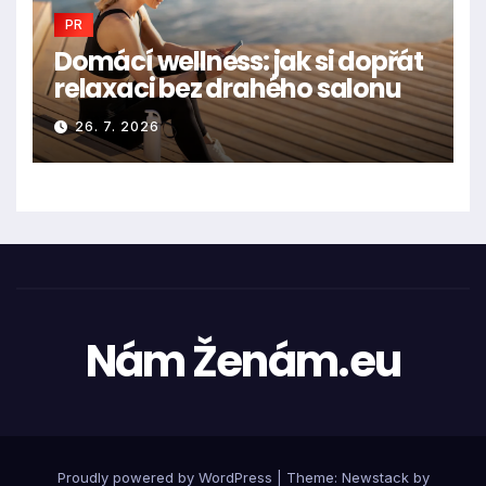
PR
Domácí wellness: jak si dopřát
relaxaci bez drahého salonu
26. 7. 2026
Nám Ženám.eu
Proudly powered by WordPress
|
Theme:
Newstack
by