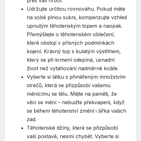
přes váš hrbol.
Udržujte určitou rovnováhu. Pokud máte
na sobě plnou sukni, kompenzujte vzhled
upnutým těhotenským topem a naopak.
Přemýšlejte o těhotenském oblečení,
které obstojí v přísných podmínkách
kojení. Krásný top s kulatým výstřihem,
který se při krmení odepíná, usnadní
život než vytahování nadměrné košile.
Vyberte si látku s přiměřeným množstvím
strečů, která se přizpůsobí vašemu
měnícímu se tělu. Mějte na paměti, že
věci se mění – nebuďte překvapeni, když
se během těhotenství změní i šířka vašich
zad.
Těhotenské džíny, které se přizpůsobí
vaší postavě, nesmí chybět. Vyberte si