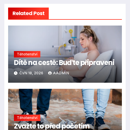
Related Post
Těhotenství
Dítě na cestě: Buďte připraveni
ČVN 18, 2026
AADMIN
Těhotenství
Zvažte to před početím