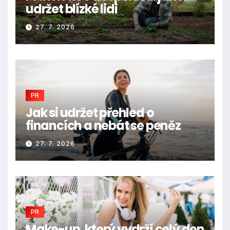
udržet blízké lidi
27. 7. 2026
PR
Jak si udržet přehled o
financích a nebát se peněz
27. 7. 2026
PR
Make-up, který vydrží celý den