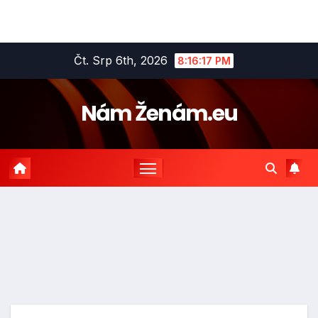
Skip
Čt. Srp 6th, 2026
8:16:18 PM
to
content
Nám Ženám.eu