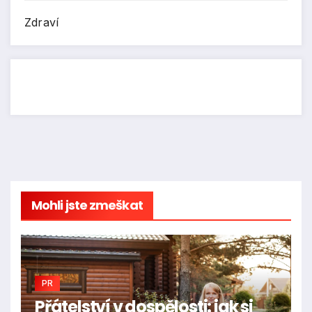
Zdraví
Mohli jste zmeškat
PR
Přátelství v dospělosti: jak si