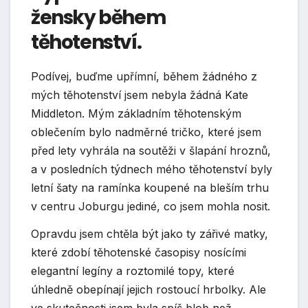
žensky během
těhotenství.
Podívej, buďme upřímní, během žádného z
mých těhotenství jsem nebyla žádná Kate
Middleton. Mým základním těhotenským
oblečením bylo nadměrné tričko, které jsem
před lety vyhrála na soutěži v šlapání hroznů,
a v posledních týdnech mého těhotenství byly
letní šaty na ramínka koupené na bleším trhu
v centru Joburgu jediné, co jsem mohla nosit.
Opravdu jsem chtěla být jako ty zářivé matky,
které zdobí těhotenské časopisy nosícími
elegantní legíny a roztomilé topy, které
úhledně obepínají jejich rostoucí hrbolky. Ale
ve skutečnosti jsem byla spíš blob než