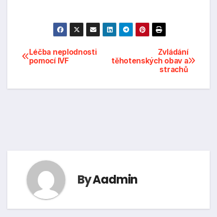
Navigace
Léčba neplodnosti
Zvládání
pomocí IVF
těhotenských obav a
strachů
pro
příspěvek
By
Aadmin