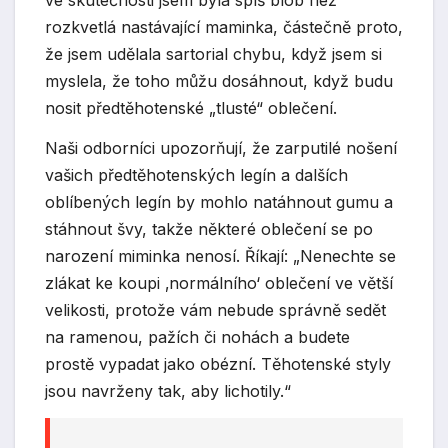
rozkvetlá nastávající maminka, částečně proto,
že jsem udělala sartorial chybu, když jsem si
myslela, že toho můžu dosáhnout, když budu
nosit předtěhotenské „tlusté“ oblečení.
Naši odborníci upozorňují, že zarputilé nošení
vašich předtěhotenských legín a dalších
oblíbených legín by mohlo natáhnout gumu a
stáhnout švy, takže některé oblečení se po
narození miminka nenosí. Říkají: „Nenechte se
zlákat ke koupi ‚normálního‘ oblečení ve větší
velikosti, protože vám nebude správně sedět
na ramenou, pažích či nohách a budete
prostě vypadat jako obézní. Těhotenské styly
jsou navrženy tak, aby lichotily.“