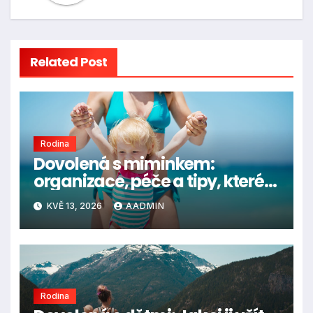
Related Post
Rodina
Dovolená s miminkem:
organizace, péče a tipy, které
rozhodují
KVĚ 13, 2026
AADMIN
Rodina