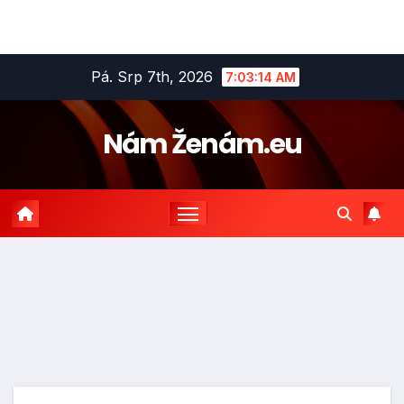
Skip
Pá. Srp 7th, 2026
7:03:15 AM
to
content
Nám Ženám.eu