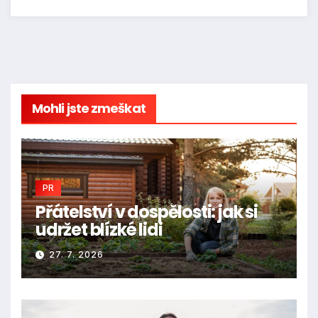
Mohli jste zmeškat
PR
Přátelství v dospělosti: jak si
udržet blízké lidi
27. 7. 2026