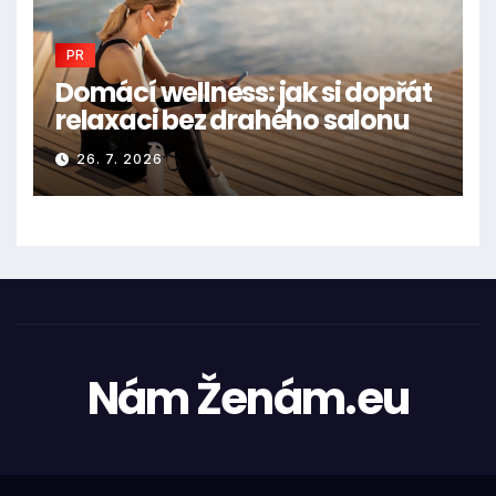
PR
Domácí wellness: jak si dopřát
relaxaci bez drahého salonu
26. 7. 2026
Nám Ženám.eu