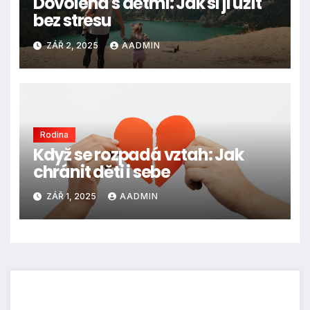
Dovolená s dětmi: Jak si ji užít
bez stresu
ZÁŘ 2, 2025
AADMIN
Rodina
Když se rozpadá vztah: Jak
chránit děti i sebe
ZÁŘ 1, 2025
AADMIN