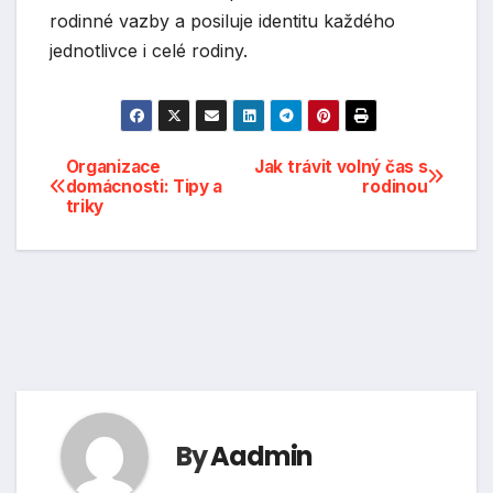
rodinné vazby a posiluje identitu každého
jednotlivce i celé rodiny.
Navigace
Organizace
Jak trávit volný čas s
domácnosti: Tipy a
rodinou
triky
pro
příspěvek
By
Aadmin