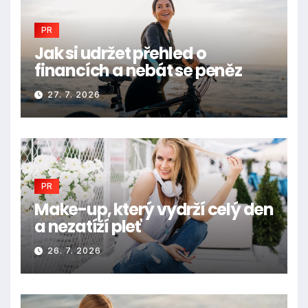
PR
Jak si udržet přehled o
financích a nebát se peněz
27. 7. 2026
PR
Make-up, který vydrží celý den
a nezatíží pleť
26. 7. 2026