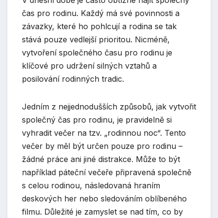
V dnešní době je často obtížné najít společný
čas pro rodinu. Každý má své povinnosti a
závazky, které ho pohlcují a rodina se tak
stává pouze vedlejší prioritou. Nicméně,
vytvoření společného času pro rodinu je
klíčové pro udržení silných vztahů a
posilování rodinných tradic.
Jedním z nejjednodušších způsobů, jak vytvořit
společný čas pro rodinu, je pravidelně si
vyhradit večer na tzv. „rodinnou noc“. Tento
večer by měl být určen pouze pro rodinu –
žádné práce ani jiné distrakce. Může to být
například páteční večeře připravená společně
s celou rodinou, následovaná hraním
deskových her nebo sledováním oblíbeného
filmu. Důležité je zamyslet se nad tím, co by