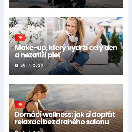
PR
Make-up, který vydrží celý den
a nezatíží pleť
26. 7. 2026
PR
Domácí wellness: jak si dopřát
relaxaci bez drahého salonu