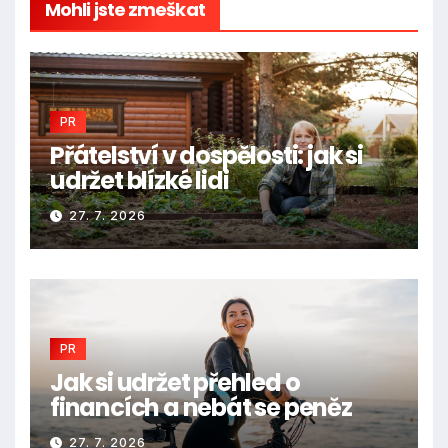
Mohli jste zmeškat
PR
Přátelství v dospělosti: jak si
udržet blízké lidi
27. 7. 2026
PR
Jak si udržet přehled o
financích a nebát se peněz
27. 7. 2026