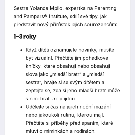
Sestra Yolanda Mpilo, expertka na Parenting
and Pampers® Institute, sdílí své tipy, jak
představit nový přírůstek jejich sourozencům:
1-3 roky
Když dítěti oznamujete novinky, musíte
být vizuální. Přečtěte jim pohádkové
knížky, které obsahují nebo obsahují
slova jako „mladší bratr“ a „mladší
sestra“, hrajte si se svým dítětem a
zeptejte se, zda si jeho mladší bratr může
s nimi hrát, až přijdou.
Udělejte si čas na jejich noční mazání
nebo jakoukoli rutinu, kterou mají.
Přečtěte si příběhy před spaním, které
mluví o miminkách a rodinách.