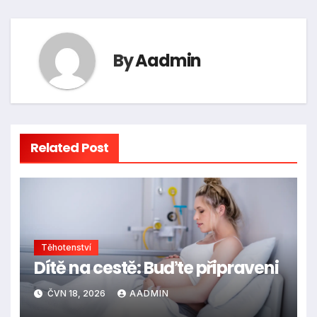
By
Aadmin
Related Post
Těhotenství
Dítě na cestě: Buďte připraveni
ČVN 18, 2026
AADMIN