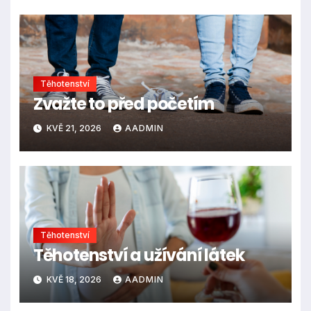
Těhotenství
Zvažte to před početím
KVĚ 21, 2026
AADMIN
Těhotenství
Těhotenství a užívání látek
KVĚ 18, 2026
AADMIN