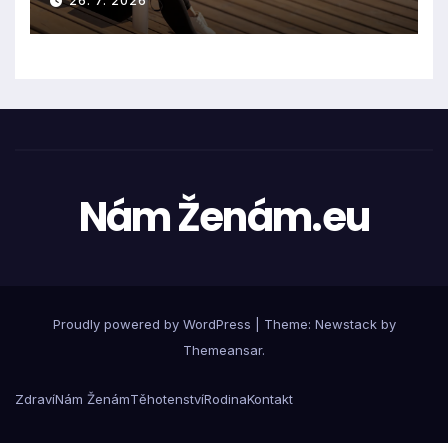
26. 7. 2026
Nám Ženám.eu
Proudly powered by WordPress
|
Theme:
Newstack
by
Themeansar
.
Zdraví
Nám Ženám
Těhotenství
Rodina
Kontakt