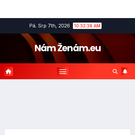
Skip
Pá. Srp 7th, 2026
10:32:39 AM
to
content
Nám Ženám.eu