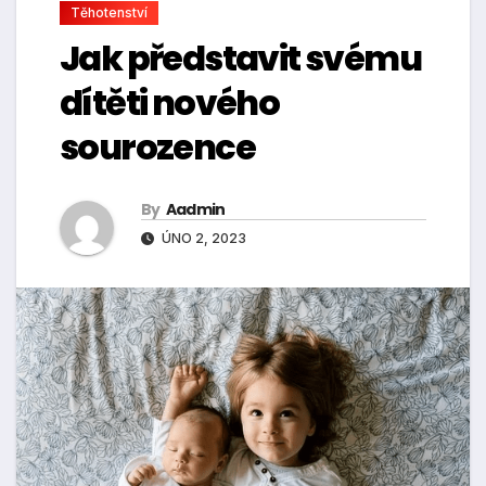
Těhotenství
Jak představit svému
dítěti nového
sourozence
By
Aadmin
ÚNO 2, 2023