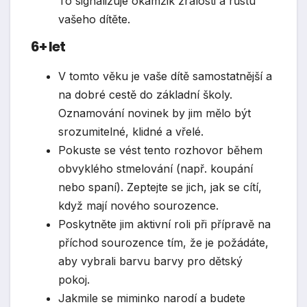
To signalizuje okamžik zralosti a růstu
vašeho dítěte.
6+ let
V tomto věku je vaše dítě samostatnější a
na dobré cestě do základní školy.
Oznamování novinek by jim mělo být
srozumitelné, klidné a vřelé.
Pokuste se vést tento rozhovor během
obvyklého stmelování (např. koupání
nebo spaní). Zeptejte se jich, jak se cítí,
když mají nového sourozence.
Poskytněte jim aktivní roli při přípravě na
příchod sourozence tím, že je požádáte,
aby vybrali barvu barvy pro dětský
pokoj.
Jakmile se miminko narodí a budete