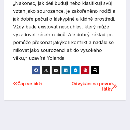
„Nakonec, jak děti budují nebo klasifikují svůj
vztah jako sourozence, je zakořeněno rodiči a
jak dobře pečují o láskyplné a klidné prostředí.
Vždy bude existovat nesouhlas, který může
vyžadovat zásah rodičů. Ale dobrý základ jim
pomůže překonat jakýkoli konflikt a nadále se
milovat jako sourozenci až do vysokého
věku,“ uzavírá Yolanda.
Navigace
Čáp se blíží
Odvykání na pevné
látky
pro
příspěvek