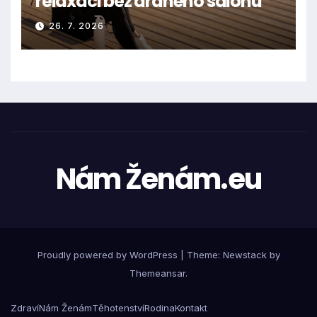
relaxaci bez drahého salonu
26. 7. 2026
Nám Ženám.eu
Proudly powered by WordPress
|
Theme:
Newstack
by
Themeansar
.
Zdraví
Nám Ženám
Těhotenství
Rodina
Kontakt