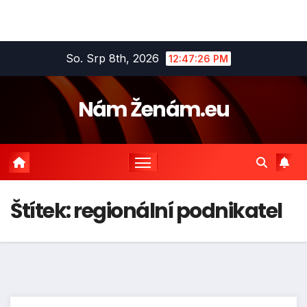
Skip
So. Srp 8th, 2026
12:47:27 PM
to
content
Nám Ženám.eu
Štítek:
regionální podnikatel