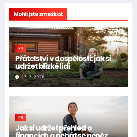
Mohli jste zmeškat
PR
Přátelství v dospělosti: jak si
udržet blízké lidi
27. 7. 2026
PR
Jak si udržet přehled o
financích a nebát se peněz