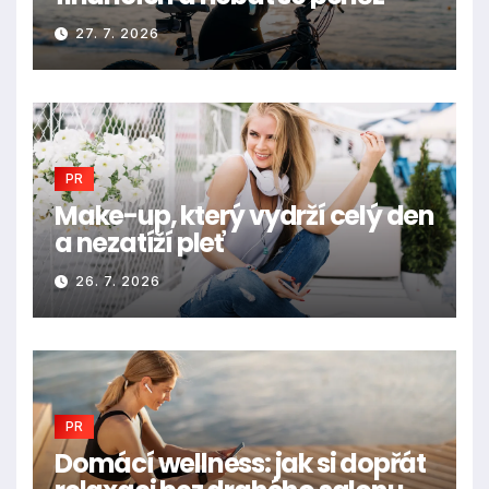
27. 7. 2026
PR
Make-up, který vydrží celý den
a nezatíží pleť
26. 7. 2026
PR
Domácí wellness: jak si dopřát