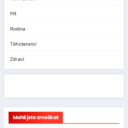
PR
Rodina
Těhotenství
Zdraví
Mohli jste zmeškat