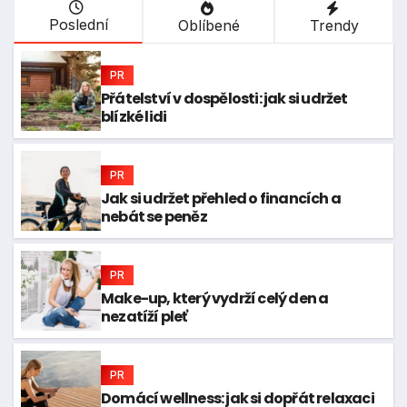
Poslední
Oblíbené
Trendy
PR
Přátelství v dospělosti: jak si udržet
blízké lidi
PR
Jak si udržet přehled o financích a
nebát se peněz
PR
Make-up, který vydrží celý den a
nezatíží pleť
PR
Domácí wellness: jak si dopřát relaxaci