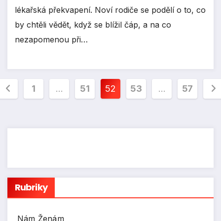
lékařská překvapení. Noví rodiče se podělí o to, co
by chtěli vědět, když se blížil čáp, a na co
nezapomenou při…
Stránkování
1
…
51
52
53
…
57
příspěvků
Rubriky
Nám Ženám