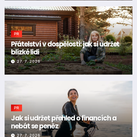
PR
Přátelství v dospělosti: jak si udržet
blízké lidi
27. 7. 2026
PR
Jak si udržet přehled o financích a
nebát se peněz
27. 7. 2026