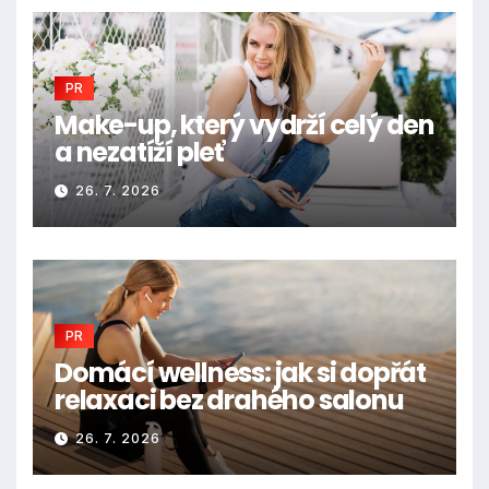
PR
Make-up, který vydrží celý den
a nezatíží pleť
26. 7. 2026
PR
Domácí wellness: jak si dopřát
relaxaci bez drahého salonu
26. 7. 2026