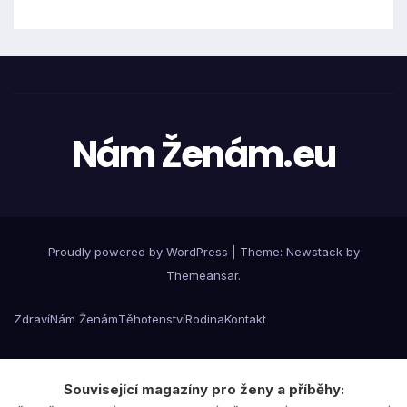
Nám Ženám.eu
Proudly powered by WordPress
|
Theme:
Newstack
by
Themeansar
.
Zdraví
Nám Ženám
Těhotenství
Rodina
Kontakt
Související magazíny pro ženy a příběhy: