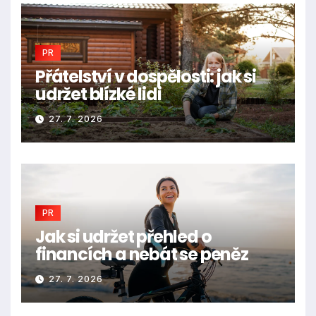
PR
Přátelství v dospělosti: jak si
udržet blízké lidi
27. 7. 2026
PR
Jak si udržet přehled o
financích a nebát se peněz
27. 7. 2026