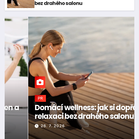
bez drahého salonu
PR
Přátelství v dospělosti: jak si
udržet blízké lidi
27. 7. 2026